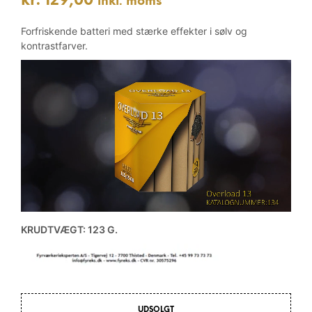
kr.
129,00
inkl. moms
Forfriskende batteri med stærke effekter i sølv og
kontrastfarver.
KRUDTVÆGT: 123 G.
UDSOLGT