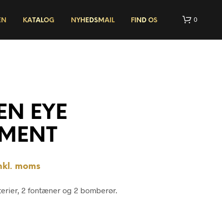
0
EN
KATALOG
NYHEDSMAIL
FIND OS
EN EYE
IMENT
I
N
G
nkl. moms
E
N
V
erier, 2 fontæner og 2 bomberør.
A
R
E