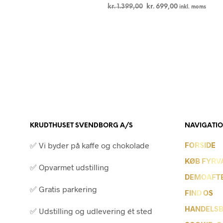
Den
Den
kr.
1.399,00
kr.
699,00
inkl. moms
oprindelige
aktuelle
LÆS MERE
pris
pris
var:
er:
kr. 1.399,00.
kr. 699,00.
KRUDTHUSET SVENDBORG A/S
NAVIGATI
✅ Vi byder på kaffe og chokolade
FORSIDE
KØB FYRV
✅ Opvarmet udstilling
DEMOAFT
✅ Gratis parkering
FIND OS
HANDELSB
✅ Udstilling og udlevering ét sted