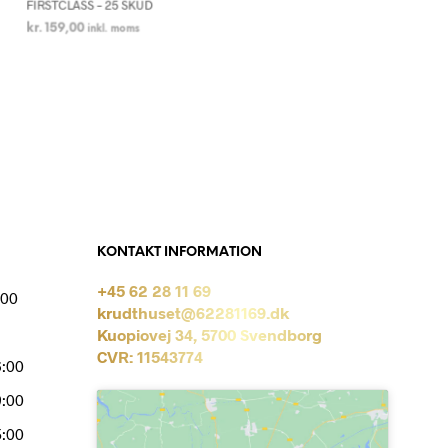
FIRSTCLASS – 25 SKUD
kr.
159,00
inkl. moms
LÆS MERE
KONTAKT INFORMATION
+45 62 28 11 69
:00
krudthuset@62281169.dk
Kuopiovej 34, 5700 Svendborg
CVR: 11543774
6:00
9:00
5:00