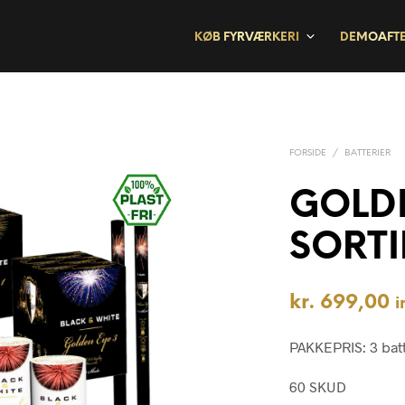
KØB FYRVÆRKERI
DEMOAFT
FORSIDE
/
BATTERIER
GOLD
SORT
kr.
699,00
i
PAKKEPRIS: 3 batt
60 SKUD