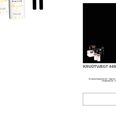
KRUDTVÆGT 448