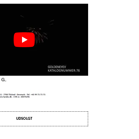
R
I
K
U
R
V
E
N
.
 G.
UDSOLGT