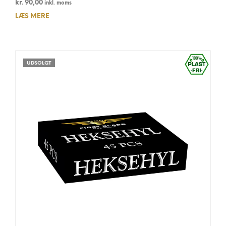
kr.
90,00
inkl. moms
LÆS MERE
UDSOLGT