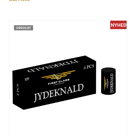
NYHED
UDSOLGT