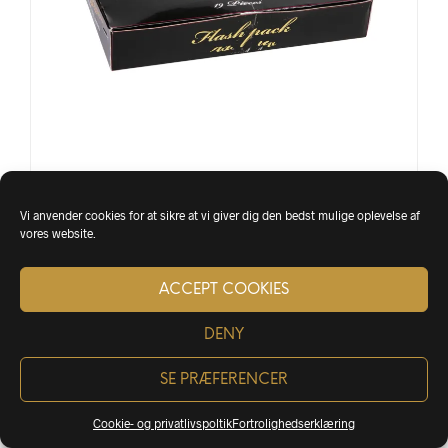
BLITZMIX 19 STK. FORSKELLIGE STØRRELSER
Vi anvender cookies for at sikre at vi giver dig den bedst mulige oplevelse af
vores website.
kr.
69,00
inkl. moms
LÆS MERE
ACCEPT COOKIES
DENY
SE PRÆFERENCER
Cookie- og privatlivspoltik
Fortrolighedserklæring