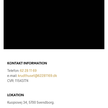
KONTAKT INFORMATION
Telefon:
62 28 11 69
e-mail:
krudthuset@62281169.dk
CVR: 11543774
LOKATION
Kuopiovej 34, 5700 Svendborg.