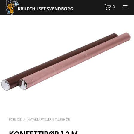
0
FORSIDE
/
NYTÅRSARTIKLER & TILBEHØR