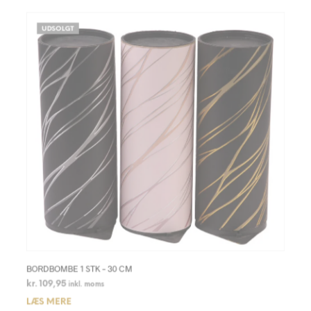
UDSOLGT
BORDBOMBE 1 STK – 30 CM
kr.
109,95
inkl. moms
LÆS MERE