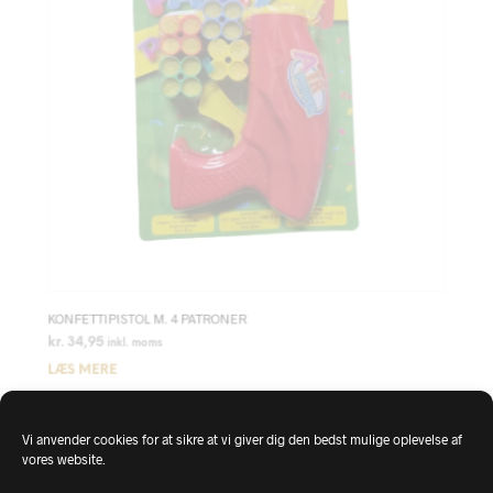
KONFETTIPISTOL M. 4 PATRONER
kr.
34,95
inkl. moms
LÆS MERE
Vi anvender cookies for at sikre at vi giver dig den bedst mulige oplevelse af
vores website.