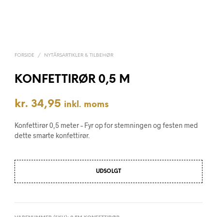
FORSIDE
/
NYTÅRSARTIKLER & TILBEHØR
KONFETTIRØR 0,5 M
kr.
34,95
inkl. moms
Konfettirør 0,5 meter – Fyr op for stemningen og festen med
dette smarte konfettirør.
UDSOLGT