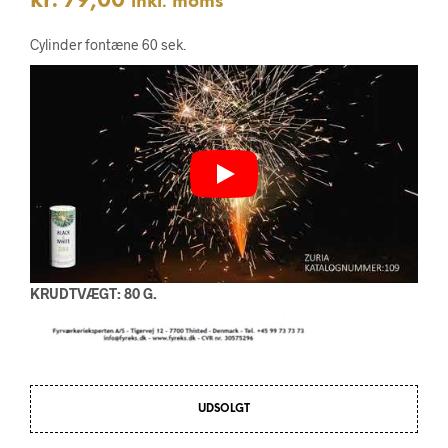
kr.
79,00
inkl. moms
Cylinder fontæne 60 sek.
KRUDTVÆGT: 80 G.
UDSOLGT