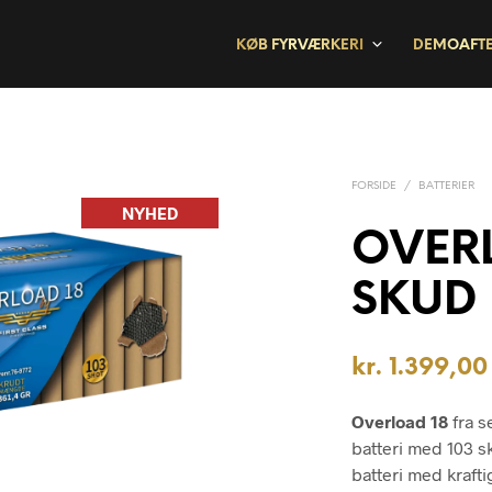
KØB FYRVÆRKERI
DEMOAFT
FORSIDE
/
BATTERIER
NYHED
OVERL
SKUD
kr.
1.399,00
Overload 18
fra s
batteri med 103 s
batteri med kraftig