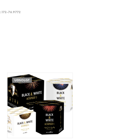
.172-76.9772
UDSOLGT