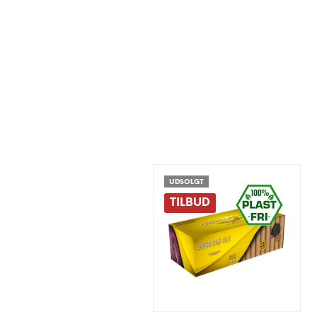
UDSOLGT
TILBUD