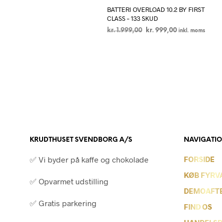
BATTERI OVERLOAD 10.2 BY FIRST
CLASS – 133 SKUD
Den
Den
kr.
1.999,00
kr.
999,00
inkl. moms
oprindelige
aktuelle
LÆS MERE
pris
pris
var:
er:
kr. 1.999,00.
kr. 999,00.
KRUDTHUSET SVENDBORG A/S
NAVIGATI
✅ Vi byder på kaffe og chokolade
FORSIDE
KØB FYRV
✅ Opvarmet udstilling
DEMOAFT
✅ Gratis parkering
FIND OS