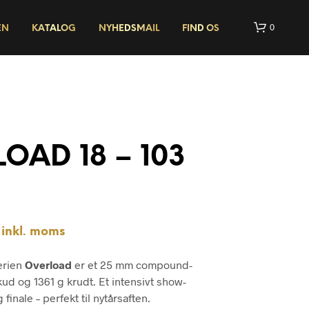
0
EN
KATALOG
NYHEDSMAIL
FIND OS
NYHED
OAD 18 – 103
I
N
G
inkl. moms
E
N
V
erien
Overload
er et 25 mm compound-
A
kud og 1361 g krudt. Et intensivt show-
R
 finale – perfekt til nytårsaften.
E