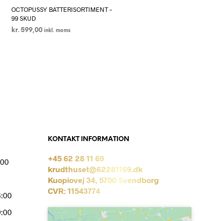
OCTOPUSSY BATTERISORTIMENT –
99 SKUD
kr.
599,00
inkl. moms
LÆS MERE
KONTAKT INFORMATION
+45 62 28 11 69
:00
krudthuset@62281169.dk
Kuopiovej 34, 5700 Svendborg
CVR: 11543774
6:00
9:00