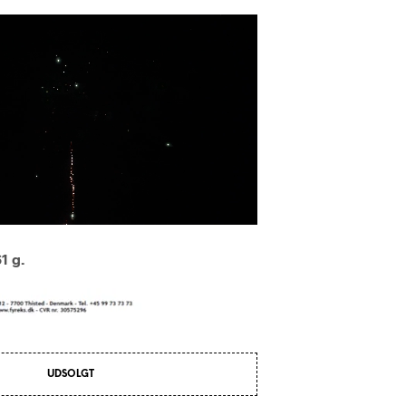
R
I
K
U
R
V
E
N
.
1 g.
UDSOLGT