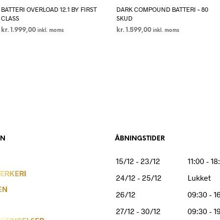
BATTERI OVERLOAD 12.1 BY FIRST
DARK COMPOUND BATTERI – 80
CLASS
SKUD
kr.
1.999,00
kr.
1.599,00
inkl. moms
inkl. moms
LÆS MERE
LÆS MERE
ON
ÅBNINGSTIDER
15/12 - 23/12
11:00 - 18
ÆRKERI
24/12 - 25/12
Lukket
EN
26/12
09:30 - 1
27/12 - 30/12
09:30 - 1