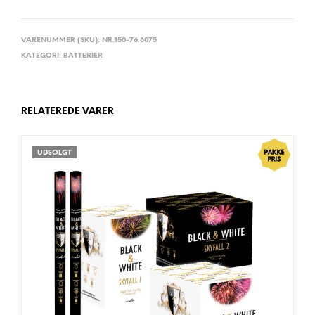
VARENUMMER (SKU):
NR.150-76.8075
KATEGORI:
BATTERIER
RELATEREDE VARER
UDSOLGT