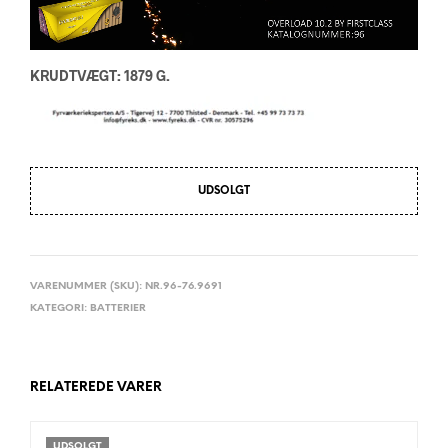
KRUDTVÆGT: 1879 G.
UDSOLGT
VARENUMMER (SKU):
NR.96-76.9691
KATEGORI:
BATTERIER
RELATEREDE VARER
UDSOLGT