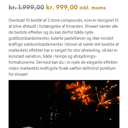
Den
Den
kr.
1.999,00
kr.
999,00
inkl. moms
oprindelige
aktuelle
Overload 10 består af 3 store compounds, som er designet til
pris
pris
at blive afskudt i forlængelse af hinanden. Showet samler alle
de bedste effekter og du kan derfor både nyde
var:
er:
guldbombardementer, kulørte pastelfarver og ikke mindst
kraftige sølvbombardementer. Udover at samle det bedste af
kr. 1.999,00.
kr. 999,00.
markedets effekter har vi sørget for stor afveksling, så der er
konstant variation, både i tempo og afskydnings-
formationerne. Dermed kan du i ro nyde de elegante effekter
inden markedets kraftigste finale sætter definitivt punktum
for showet.