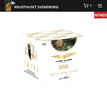
0
NYHED