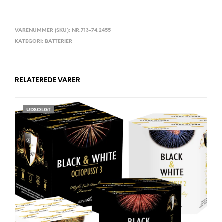
VARENUMMER (SKU):
NR.713-74.2455
KATEGORI:
BATTERIER
RELATEREDE VARER
UDSOLGT