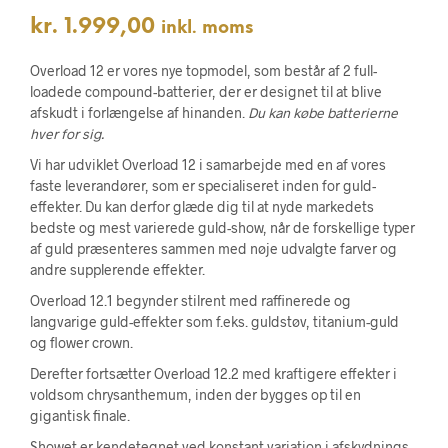
kr.
1.999,00
inkl. moms
Overload 12 er vores nye topmodel, som består af 2 full-
loadede compound-batterier, der er designet til at blive
afskudt i forlængelse af hinanden.
Du kan købe batterierne
hver for sig.
Vi har udviklet Overload 12 i samarbejde med en af vores
faste leverandører, som er specialiseret inden for guld-
effekter. Du kan derfor glæde dig til at nyde markedets
bedste og mest varierede guld-show, når de forskellige typer
af guld præsenteres sammen med nøje udvalgte farver og
andre supplerende effekter.
Overload 12.1 begynder stilrent med raffinerede og
langvarige guld-effekter som f.eks. guldstøv, titanium-guld
og flower crown.
Derefter fortsætter Overload 12.2 med kraftigere effekter i
voldsom chrysanthemum, inden der bygges op til en
gigantisk finale.
Showet er kendetegnet ved konstant variation i afskydnings-