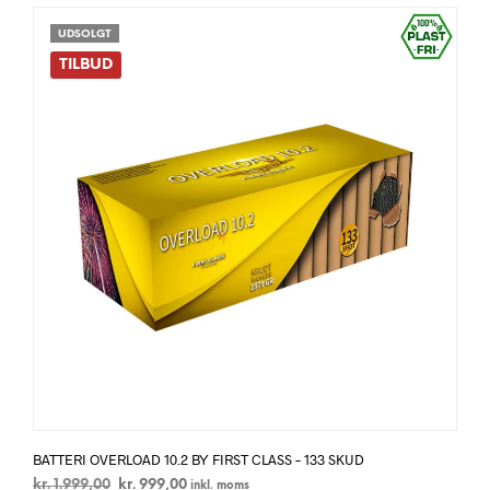
UDSOLGT
TILBUD
BATTERI OVERLOAD 10.2 BY FIRST CLASS – 133 SKUD
Den
Den
kr.
1.999,00
kr.
999,00
inkl. moms