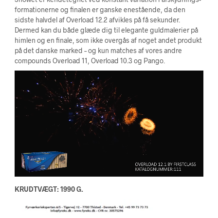
formationerne og finalen er ganske enestående, da den
sidste halvdel af Overload 12.2 afvikles på få sekunder.
Dermed kan du både glæde dig til elegante guldmalerier på
himlen og en finale, som ikke overgås af noget andet produkt
på det danske marked – og kun matches af vores andre
compounds Overload 11, Overload 10.3 og Pango.
KRUDTVÆGT: 1990 G.