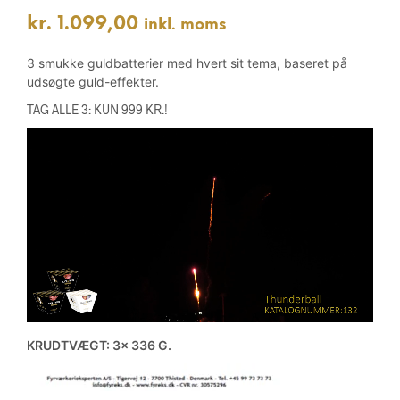
kr.
1.099,00
inkl. moms
3 smukke guldbatterier med hvert sit tema, baseret på
udsøgte guld-effekter.
TAG ALLE 3: KUN 999 KR.!
KRUDTVÆGT: 3x 336 G.