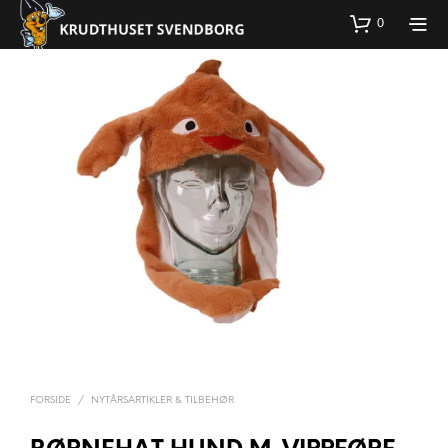
0
FORSIDE
/
NYTÅRSARTIKLER & TILBEHØR